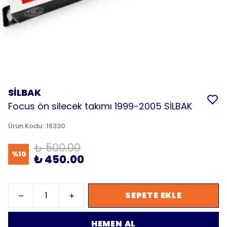
SİLBAK
Focus ön silecek takımı 1999-2005 SİLBAK
Ürün Kodu
:
16330
₺ 500.00
%
10
₺ 450.00
SEPETE EKLE
HEMEN AL