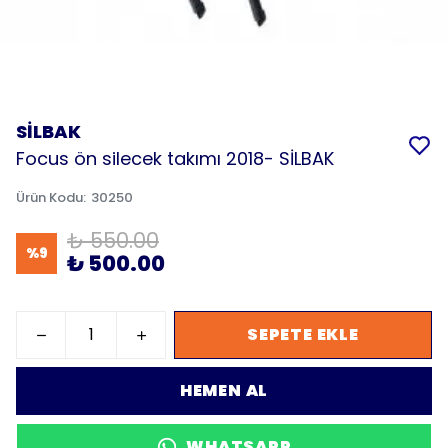
SİLBAK
Focus ön silecek takımı 2018- SİLBAK
Ürün Kodu
:
30250
₺ 550.00
%
9
₺ 500.00
SEPETE EKLE
HEMEN AL
WHATSAPP