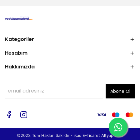
Kategoriler
Hesabım
Hakkımızda
Abone Ol
©2023 Tüm Hakları Saklıdır - ikas E-Ticaret
Altyapısı ile