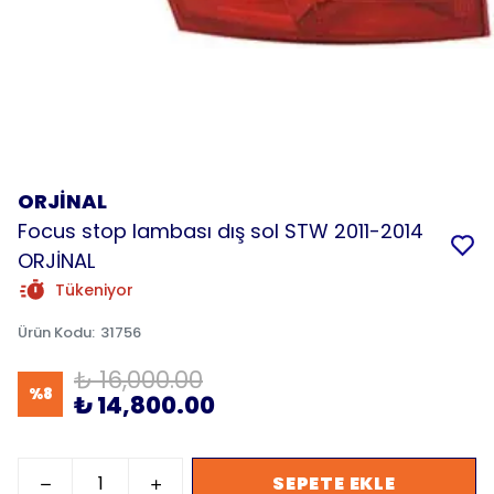
ORJİNAL
Focus stop lambası dış sol STW 2011-2014
ORJİNAL
Tükeniyor
Ürün Kodu
:
31756
₺ 16,000.00
%
8
₺ 14,800.00
SEPETE EKLE