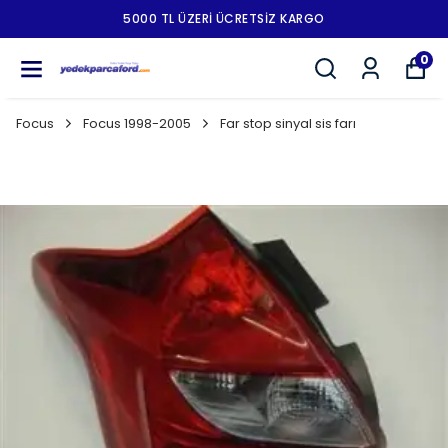
5000 TL ÜZERI ÜCRETSIZ KARGO
0
Focus
Focus 1998-2005
Far stop sinyal sis farı