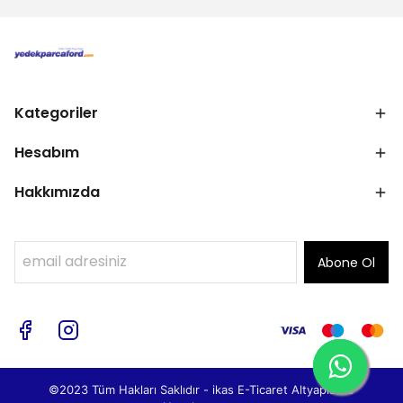
Kategoriler
Hesabım
Hakkımızda
Abone Ol
©2023 Tüm Hakları Saklıdır - ikas E-Ticaret
Altyapısı ile