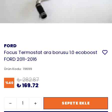
FORD
Focus Termostat ara borusu 1.0 ecoboost
FORD 2011-2016
Ürün Kodu
:
19699
₺ 282.87
%
40
₺ 169.72
SEPETE EKLE