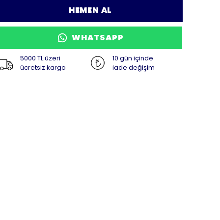
HEMEN AL
WHATSAPP
5000 TL üzeri
10 gün içinde
ücretsiz kargo
iade değişim