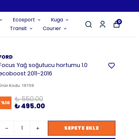
Ecosport
Kuga
0
Transit
Courıer
FORD
Focus Yağ soğutucu hortumu 1.0
ecoboost 2011-2016
Ürün Kodu
:
19709
₺ 550.00
%
10
₺ 495.00
SEPETE EKLE