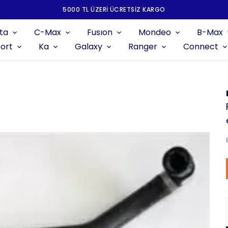
5000 TL ÜZERI ÜCRETSIZ KARGO
ta
C-Max
Fusıon
Mondeo
B-Max
ort
Ka
Galaxy
Ranger
Connect