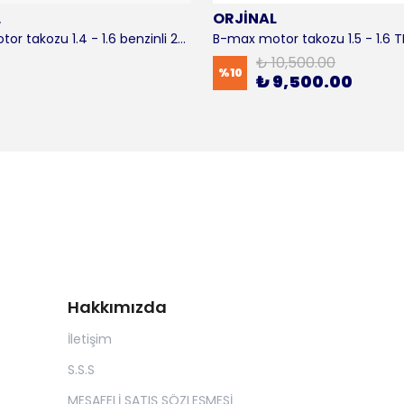
L
ORJİNAL
B-max motor takozu 1.4 - 1.6 benzinli 2012-2016 ORJİNAL
₺ 10,500.00
%
10
₺ 9,500.00
Hakkımızda
İletişim
S.S.S
MESAFELİ SATIŞ SÖZLEŞMESİ