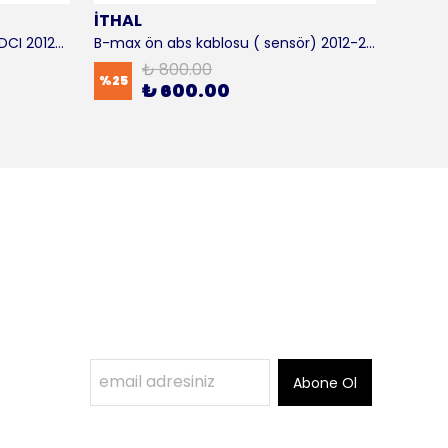
İTHAL
SKF
B-max motor takozu 1.5 - 1.6 TDCI 2012-2016 ORJİNAL
B-max ön abs kablosu ( sensör) 2012-2016 ITHAL
B-max 
₺ 800.00
%
25
%
17
₺ 600.00
Abone Ol