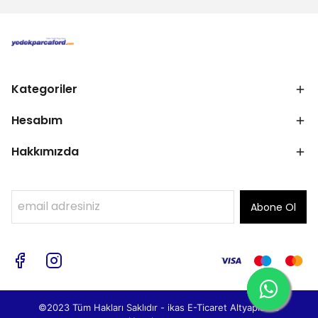
Kategoriler
Hesabım
Hakkımızda
Abone Ol
©2023 Tüm Hakları Saklıdır - ikas E-Ticaret
Altyapısı ile