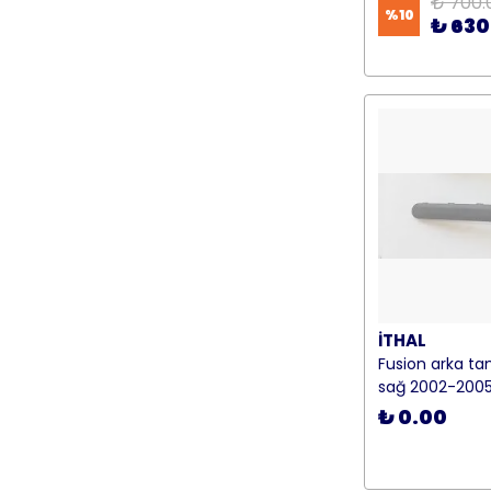
₺ 700.
%
10
₺ 630
İTHAL
Fusion arka ta
sağ 2002-2005
₺ 0.00