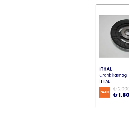
İTHAL
Grank kasnağı 1
İTHAL
₺ 2,00
%
10
₺ 1,8