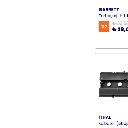
GARRETT
Turboşarj 1.5 
₺ 30,0
%
7
₺ 28,
İTHAL
Külbütör (sibo