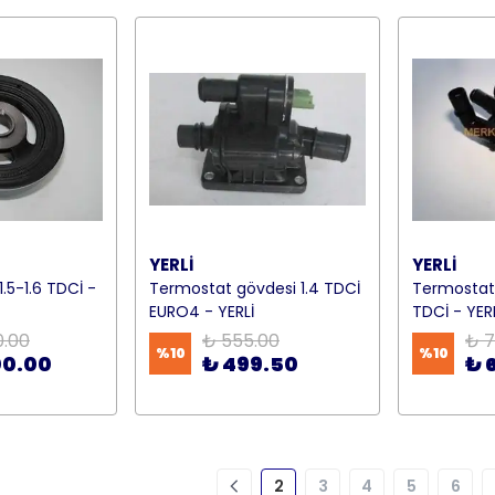
YERLİ
YERLİ
.5-1.6 TDCİ -
Termostat gövdesi 1.4 TDCİ
Termostat 
EURO4 - YERLİ
TDCİ - YER
0.00
₺ 555.00
₺ 7
%
10
%
10
00.00
₺ 499.50
₺ 
2
3
4
5
6