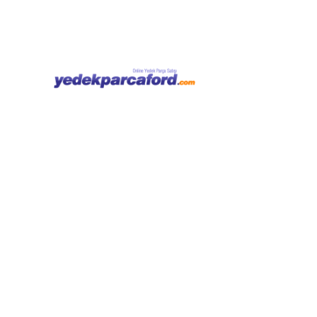
Kategoriler
Hesabım
Anasayfa
Giriş Yap
Focus
Kayıt Ol
Fiesta