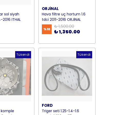
ORJİNAL
r sol siyah
Hava filtre uç hortum 1.6
-2016 ITHAL
tdci 2011-2016 ORJİNAL
₺ 1,500.00
%
10
₺ 1,350.00
Tükendi
Tükendi
FORD
s komple
Triger seti 1.25-1.4-1.6