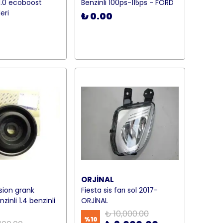
1.0 ecoboost
Benzinli 100ps-115ps - FORD
eri
₺ 0.00
ORJİNAL
usion grank
Fiesta sis farı sol 2017-
zinli 1.4 benzinli
ORJİNAL
₺ 10,000.00
%
10