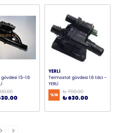
YERLİ
gövdesi 1.5-1.6
Termostat gövdesi 1.6 tdci -
Lİ
YERLİ
00.00
₺ 700.00
%
10
630.00
₺ 630.00