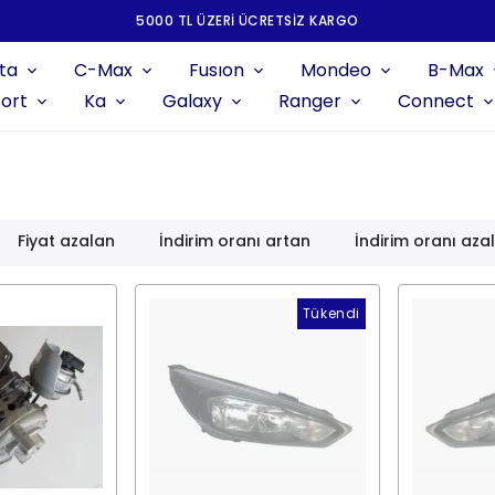
5000 TL ÜZERI ÜCRETSIZ KARGO
ta
C-Max
Fusıon
Mondeo
B-Max
ort
Ka
Galaxy
Ranger
Connect
Fiyat azalan
İndirim oranı artan
İndirim oranı aza
Tükendi