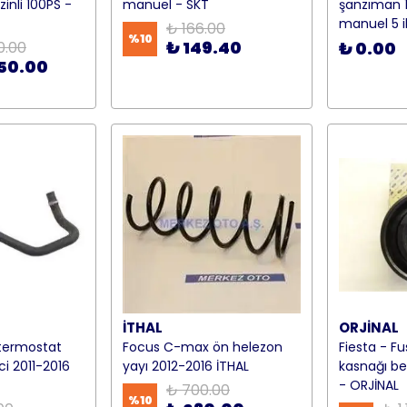
zinli 100PS -
manuel - SKT
şanzıman 
manuel 5 il
₺ 166.00
%
10
₺ 149.40
0.00
₺ 0.00
50.00
İTHAL
ORJİNAL
termostat
Focus C-max ön helezon
Fiesta - F
ci 2011-2016
yayı 2012-2016 İTHAL
kasnağı ben
- ORJİNAL
₺ 700.00
%
10