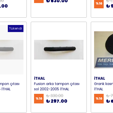
₺ 630.00
00
₺ 1
%
10
.00
₺ 
Tükendi
İTHAL
İTHAL
mpon çıtası
Fusion arka tampon çıtası
Grank kasn
 İTHAL
sol 2002-2005 İTHAL
İTHAL
₺ 330.00
₺ 7
%
10
%
10
₺ 297.00
₺ 