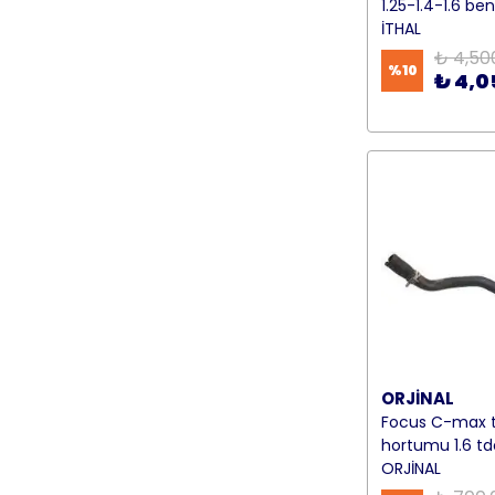
1.25-1.4-1.6 ben
İTHAL
₺ 4,50
%
10
₺ 4,0
ORJİNAL
Focus C-max 
hortumu 1.6 td
ORJİNAL