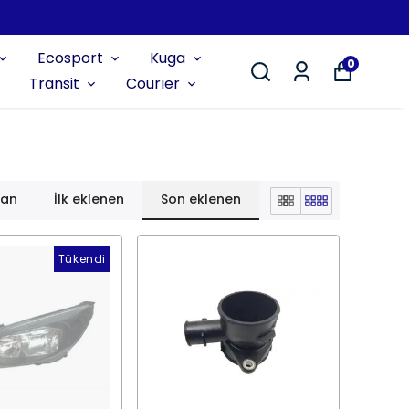
Ecosport
Kuga
0
Transit
Courıer
lan
İlk eklenen
Son eklenen
Tükendi