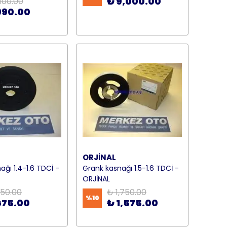
₺ 9,000.00
,100.00
990.00
ORJİNAL
ağı 1.4-1.6 TDCİ -
Grank kasnağı 1.5-1.6 TDCİ -
ORJİNAL
50.00
₺ 1,750.00
%
10
675.00
₺ 1,575.00