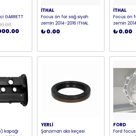
İTHAL
İTHAL
tdci GARRETT
Focus ön far sağ siyah
Focus ön fa
zemin 2014-2016 ITHAL
zemin 2014
00.00
000.00
₺ 0.00
₺ 0.00
YERLİ
FORD
p) kapağı
Şanzıman aks keçesi
Ford focu