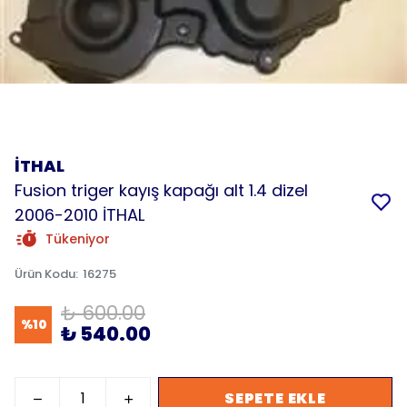
İTHAL
Fusion triger kayış kapağı alt 1.4 dizel
2006-2010 İTHAL
Tükeniyor
Ürün Kodu
:
16275
₺ 600.00
%
10
₺ 540.00
SEPETE EKLE