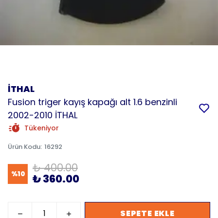
İTHAL
Fusion triger kayış kapağı alt 1.6 benzinli
2002-2010 İTHAL
Tükeniyor
Ürün Kodu
:
16292
₺ 400.00
%
10
₺ 360.00
SEPETE EKLE