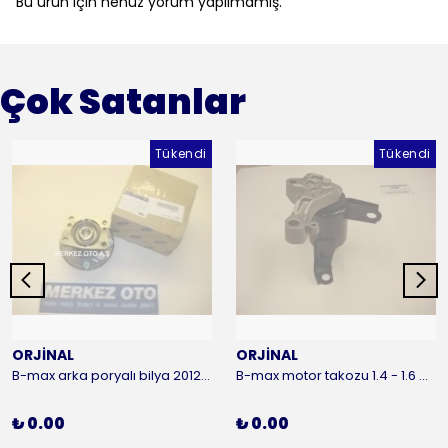
Bu ürün için henüz yorum yapılmamış.
Çok Satanlar
Tükendi
Tükendi
ORJİNAL
ORJİNAL
B-max arka poryalı bilya 2012-2016 ORJİNAL
B-max motor takozu 1.4 - 1.6 benzinli 2012-2016 ORJİNAL
₺ 0.00
₺ 0.00