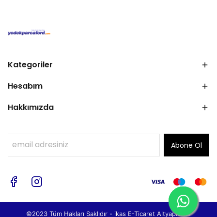
Kategoriler
Hesabım
Hakkımızda
Abone Ol
©2023 Tüm Hakları Saklıdır - ikas E-Ticaret
Altyapısı ile