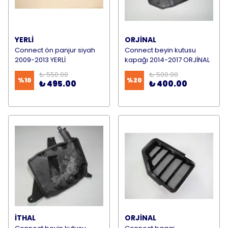
YERLİ
ORJİNAL
Connect ön panjur siyah
Connect beyin kutusu
2009-2013 YERLİ
kapağı 2014-2017 ORJİNAL
₺ 550.00
₺ 500.00
%
10
%
20
₺ 495.00
₺ 400.00
İTHAL
ORJİNAL