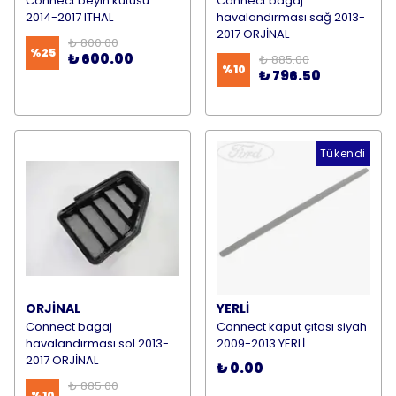
Connect beyin kutusu
Connect bagaj
2014-2017 ITHAL
havalandırması sağ 2013-
2017 ORJİNAL
₺ 800.00
%
25
₺ 600.00
₺ 885.00
%
10
₺ 796.50
Tükendi
ORJİNAL
YERLİ
Connect bagaj
Connect kaput çıtası siyah
havalandırması sol 2013-
2009-2013 YERLİ
2017 ORJİNAL
₺ 0.00
₺ 885.00
%
10