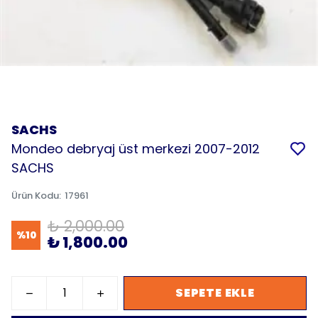
SACHS
Mondeo debryaj üst merkezi 2007-2012
SACHS
Ürün Kodu
:
17961
₺ 2,000.00
%
10
₺ 1,800.00
SEPETE EKLE