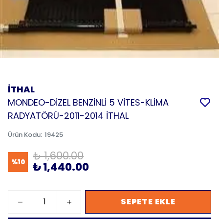
İTHAL
MONDEO-DİZEL BENZİNLİ 5 VİTES-KLİMA
RADYATÖRÜ-2011-2014 İTHAL
Ürün Kodu
:
19425
₺ 1,600.00
%
10
₺ 1,440.00
SEPETE EKLE