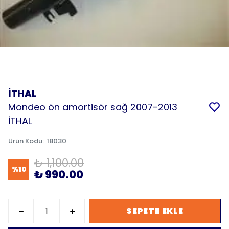
İTHAL
Mondeo ön amortisör sağ 2007-2013
İTHAL
Ürün Kodu
:
18030
₺ 1,100.00
%
10
₺ 990.00
SEPETE EKLE