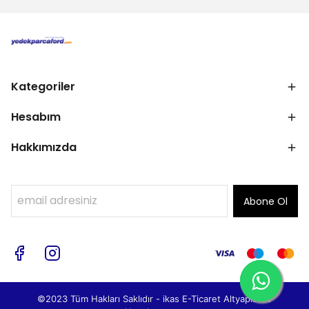
Kategoriler
Hesabım
Hakkımızda
Abone Ol
©2023 Tüm Hakları Saklıdır - ikas E-Ticaret
Altyapısı ile