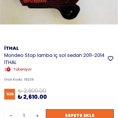
İTHAL
Mondeo Stop lamba iç sol sedan 2011-2014
İTHAL
Tükeniyor
Ürün Kodu
:
18226
₺ 2,900.00
%
10
₺ 2,610.00
SEPETE EKLE