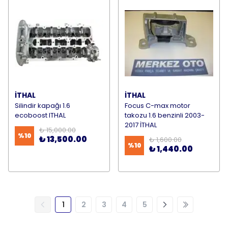
İTHAL
İTHAL
Silindir kapağı 1.6
Focus C-max motor
ecoboost ITHAL
takozu 1.6 benzinli 2003-
2017 İTHAL
₺ 15,000.00
%
10
₺ 13,500.00
₺ 1,600.00
%
10
₺ 1,440.00
1
2
3
4
5