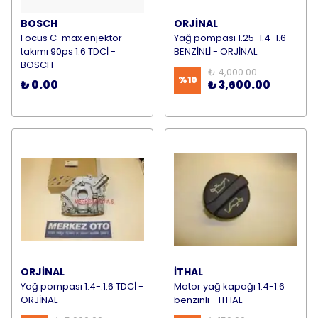
BOSCH
ORJİNAL
Focus C-max enjektör
Yağ pompası 1.25-1.4-1.6
takımı 90ps 1.6 TDCİ -
BENZİNLİ - ORJİNAL
BOSCH
₺ 4,000.00
%
10
₺ 0.00
₺ 3,600.00
ORJİNAL
İTHAL
Yağ pompası 1.4-.1.6 TDCİ -
Motor yağ kapağı 1.4-1.6
ORJİNAL
benzinli - ITHAL