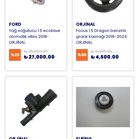
FORD
ORJİNAL
Yağ soğutucu 1.5 ecoblue
Focus 1.5 Dragon benzinli
otomatik vites 2018-
grank kasnağı 2019-2024
ORJİNAL
ORJINAL
₺ 35,000.00
₺ 9,000.00
%
23
%
50
₺ 27,000.00
₺ 4,500.00
ORJİNAL
ELRİNG