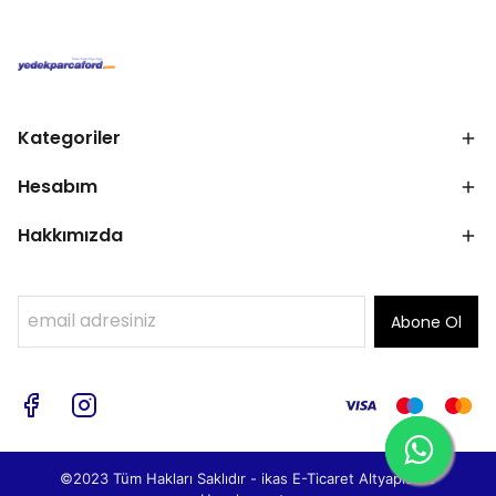
Kategoriler
Hesabım
Hakkımızda
Abone Ol
©2023 Tüm Hakları Saklıdır - ikas E-Ticaret
Altyapısı ile