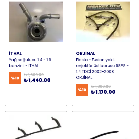
İTHAL
ORJİNAL
Yağ soğutucu 1.4 - 1.6
Fiesta - Fusion yakıt
benzinli - ITHAL
enjektör üst borusu 68PS -
1.4 TDCİ 2002-2008
₺ 1,600.00
ORJİNAL
%
10
₺ 1,440.00
₺ 1,300.00
%
10
₺ 1,170.00