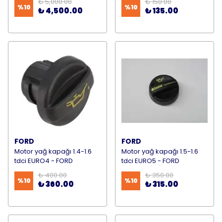
₺ 5,000.00
₺ 150.00
%
10
%
10
₺ 4,500.00
₺ 135.00
FORD
FORD
Motor yağ kapağı 1.4-1.6
Motor yağ kapağı 1.5-1.6
tdci EURO4 - FORD
tdci EURO5 - FORD
₺ 400.00
₺ 350.00
%
10
%
10
₺ 360.00
₺ 315.00