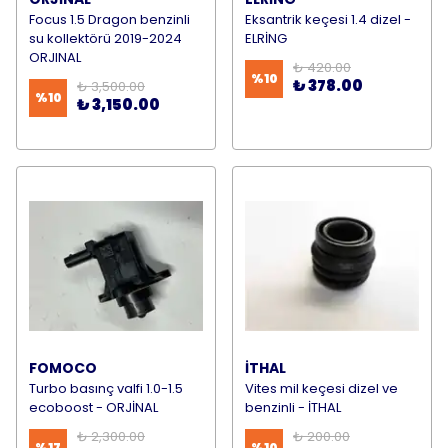
Focus 1.5 Dragon benzinli
Eksantrik keçesi 1.4 dizel -
su kollektörü 2019-2024
ELRİNG
ORJINAL
₺ 420.00
%
10
₺ 378.00
₺ 3,500.00
%
10
₺ 3,150.00
FOMOCO
İTHAL
Turbo basınç valfi 1.0-1.5
Vites mil keçesi dizel ve
ecoboost - ORJİNAL
benzinli - İTHAL
₺ 2,300.00
₺ 200.00
%
17
%
10