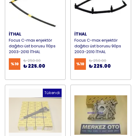
İTHAL
İTHAL
Focus C-max enjektör
Focus C-max enjektör
dağıtıcı üst borusu 110ps
dağıtıcı üst borusu 90ps
2003-2010 İTHAL
2003-2010 İTHAL
₺ 250.00
₺ 250.00
%
10
%
10
₺ 225.00
₺ 225.00
Tükendi