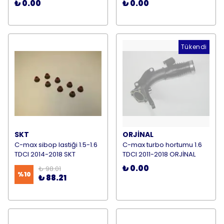
₺ 0.00
₺ 0.00
Tükendi
SKT
ORJİNAL
C-max sibop lastiği 1.5-1.6
C-max turbo hortumu 1.6
TDCI 2014-2018 SKT
TDCI 2011-2018 ORJİNAL
₺ 0.00
₺ 98.01
%
10
₺ 88.21