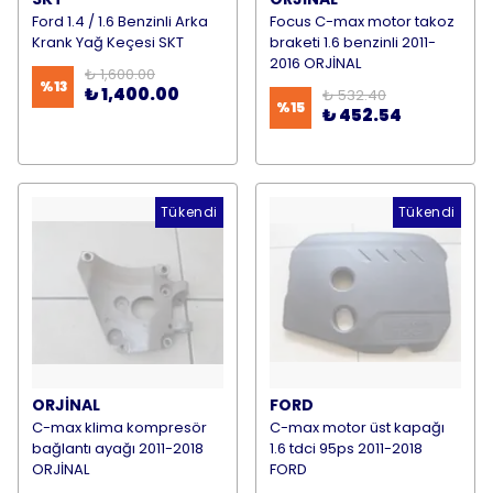
Ford 1.4 / 1.6 Benzinli Arka
Focus C-max motor takoz
Krank Yağ Keçesi SKT
braketi 1.6 benzinli 2011-
2016 ORJİNAL
₺ 1,600.00
%
13
₺ 1,400.00
₺ 532.40
%
15
₺ 452.54
Tükendi
Tükendi
ORJİNAL
FORD
C-max klima kompresör
C-max motor üst kapağı
bağlantı ayağı 2011-2018
1.6 tdci 95ps 2011-2018
ORJİNAL
FORD