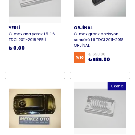
YERLİ
ORJİNAL
C-max ana yatak 1.5-1.6
C-max grank pozisyon
TDCI 2011-2018 YERLİ
sensörü 1.6 TDCI 2011-2018
ORJİNAL
₺ 0.00
₺ 650.00
%
10
₺ 585.00
Tükendi