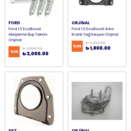
FORD
ORJİNAL
Ford 1.0 EcoBoost
Ford 1.0 EcoBoost Arka
Ateşleme Buji Takımı
Krank Yağ Keçesi Orijinal
Orijinal
₺ 2,250.00
%
20
₺ 1,800.00
₺ 3,500.00
%
14
₺ 3,000.00
SKT
ORJİNAL