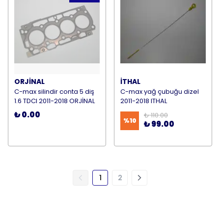
ORJİNAL
İTHAL
C-max silindir conta 5 diş
C-max yağ çubuğu dizel
1.6 TDCI 2011-2018 ORJİNAL
2011-2018 ITHAL
₺ 0.00
₺ 110.00
%
10
₺ 99.00
1
2