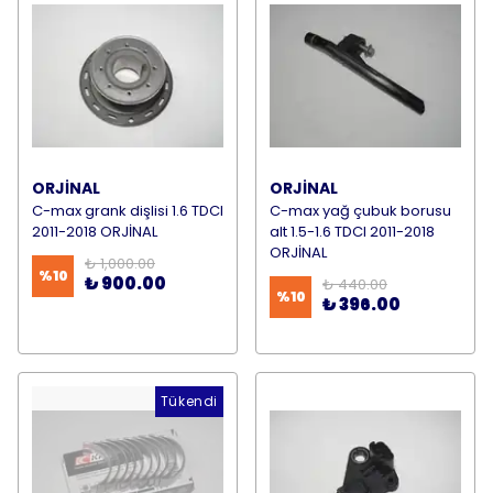
ORJİNAL
ORJİNAL
C-max grank dişlisi 1.6 TDCI
C-max yağ çubuk borusu
2011-2018 ORJİNAL
alt 1.5-1.6 TDCI 2011-2018
ORJİNAL
₺ 1,000.00
%
10
₺ 900.00
₺ 440.00
%
10
₺ 396.00
Tükendi