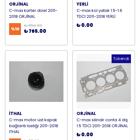
ORJİNAL
YERLİ
C-max karter dizel 2011-
C-max kol yatak 1.5-1.6
2018 ORJİNAL
TDCI 2011-2018 YERLİ
₺ 0.00
₺ 850.00
%
10
₺ 765.00
Tükendi
İTHAL
ORJİNAL
C-max motor üst kapak
C-max silindir conta 4 diş
bağlantı lastiği 2011-2018
1.5 TDCI 2011-2018 ORJİNAL
ITHAL
₺ 0.00