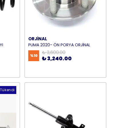
ORJİNAL
YI
PUMA 2020- ÖN PORYA ORJİNAL
₺ 3,600.00
%
10
₺ 3,240.00
Tükendi