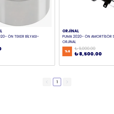
L
ORJİNAL
20- ÖN TEKER BİLYASI-
PUMA 2020- ÖN AMORTİSÖR 
ORJİNAL
0
₺ 9,000.00
%
6
₺ 8,500.00
1