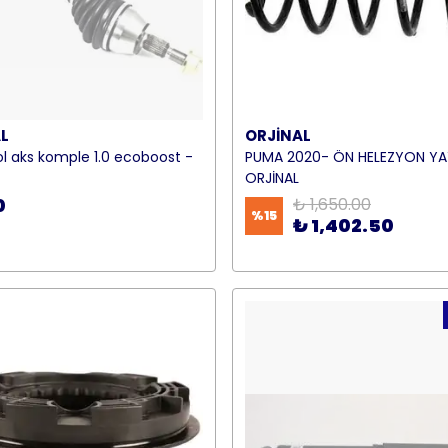
L
ORJİNAL
l aks komple 1.0 ecoboost -
PUMA 2020- ÖN HELEZYON YA
ORJİNAL
0
₺ 1,650.00
%
15
₺ 1,402.50