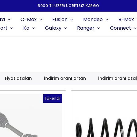
5000 TL ÜZERI ÜCRETSIZ KARGO
ta
C-Max
Fusıon
Mondeo
B-Max
ort
Ka
Galaxy
Ranger
Connect
n
Fiyat azalan
İndirim oranı artan
İndirim oranı aza
Tükendi