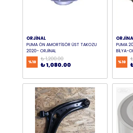
ORJİNAL
ORJİNA
PUMA ÖN AMORTİSÖR ÜST TAKOZU
PUMA 2
2020- ORJİNAL
BİLYA-O
₺ 1,200.00
₺
%
10
%
10
₺ 1,080.00