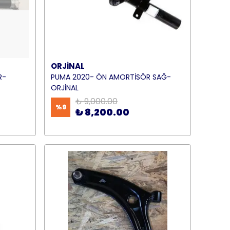
ORJİNAL
R-
PUMA 2020- ÖN AMORTİSÖR SAĞ-
ORJİNAL
₺ 9,000.00
%
9
₺ 8,200.00