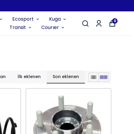
Ecosport
Kuga
0
Transit
Courıer
lan
İlk eklenen
Son eklenen