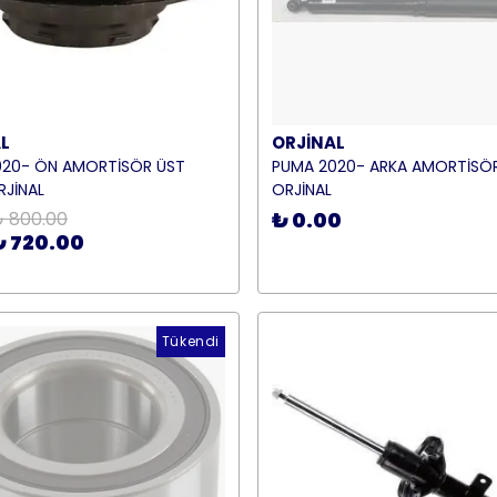
L
ORJİNAL
020- ÖN AMORTİSÖR ÜST
PUMA 2020- ARKA AMORTİSÖ
RJİNAL
ORJİNAL
 800.00
₺ 0.00
₺ 720.00
Tükendi