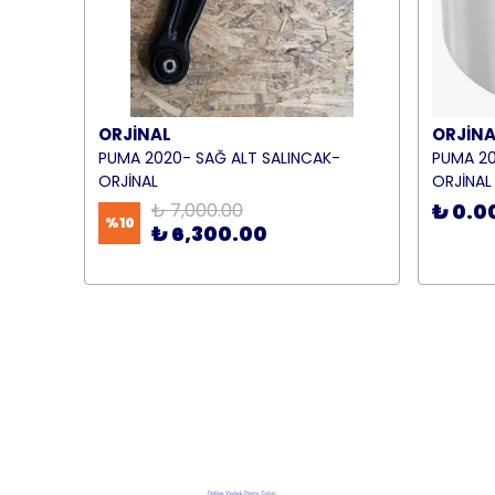
ORJİNAL
ORJİNA
PUMA 2020- SAĞ ALT SALINCAK-
PUMA 20
ORJİNAL
ORJİNAL
₺ 7,000.00
₺ 0.0
%
10
₺ 6,300.00