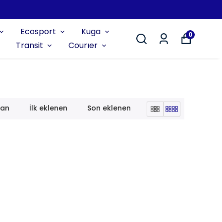
Ecosport
Kuga
0
Transit
Courıer
lan
İlk eklenen
Son eklenen