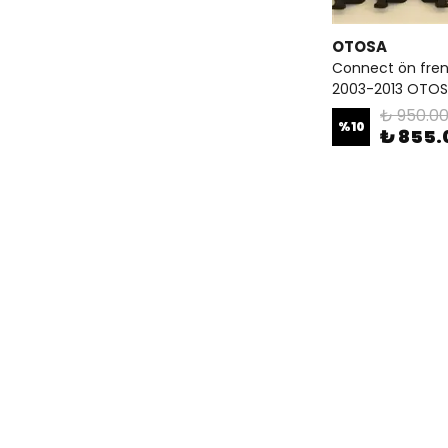
OTOSA
Connect ön fren
2003-2013 OTO
₺ 950.0
%
10
₺ 855.