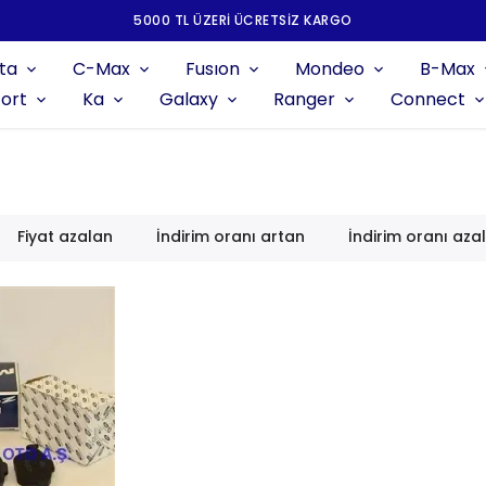
5000 TL ÜZERI ÜCRETSIZ KARGO
ta
C-Max
Fusıon
Mondeo
B-Max
ort
Ka
Galaxy
Ranger
Connect
Fiyat azalan
İndirim oranı artan
İndirim oranı aza