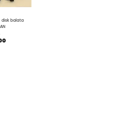
 disk balata
SAN
0
00