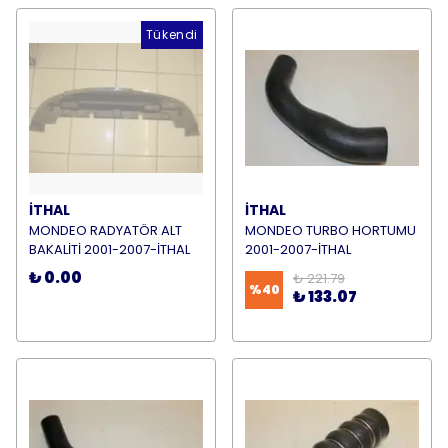
Tükendi
İTHAL
İTHAL
MONDEO RADYATÖR ALT
MONDEO TURBO HORTUMU
BAKALİTİ 2001-2007-İTHAL
2001-2007-İTHAL
₺ 0.00
₺ 221.79
%
40
₺ 133.07