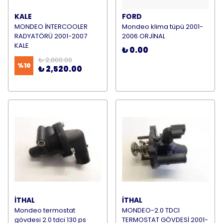
KALE
FORD
MONDEO İNTERCOOLER
Mondeo klima tüpü 2001-
RADYATÖRÜ 2001-2007
2006 ORJİNAL
KALE
₺ 0.00
₺ 2,800.00
%
10
₺ 2,520.00
İTHAL
İTHAL
Mondeo termostat
MONDEO-2.0 TDCI
gövdesi 2.0 tdci 130 ps
TERMOSTAT GÖVDESİ 2001-