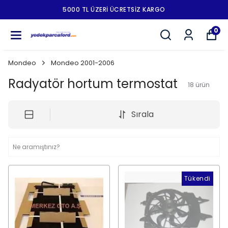
5000 TL ÜZERI ÜCRETSIZ KARGO
0
Mondeo
Mondeo 2001-2006
Radyatör hortum termostat
18
ürün
Sırala
Tükendi