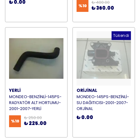
₺ 0.00
₺ 400.00
%
10
₺ 360.00
Tükendi
YERLİ
ORİJİNAL
MONDEO-BENZİNLİ-145PS-
MONDEO-145PS-BENZİNLİ-
RADYATÖR ALT HORTUMU-
SU DAĞITICISI-2001-2007-
2001-2007-YERLİ
ORJİNAL
₺ 0.00
₺ 250.00
%
10
₺ 225.00