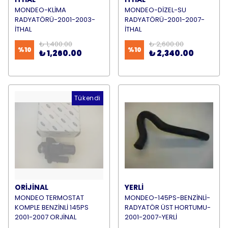
MONDEO-KLİMA
MONDEO-DİZEL-SU
RADYATÖRÜ-2001-2003-
RADYATÖRÜ-2001-2007-
İTHAL
İTHAL
₺ 1,400.00
₺ 2,600.00
%
10
%
10
₺ 1,260.00
₺ 2,340.00
Tükendi
ORİJİNAL
YERLİ
MONDEO TERMOSTAT
MONDEO-145PS-BENZİNLİ-
KOMPLE BENZİNLİ 145PS
RADYATÖR ÜST HORTUMU-
2001-2007 ORJİNAL
2001-2007-YERLİ