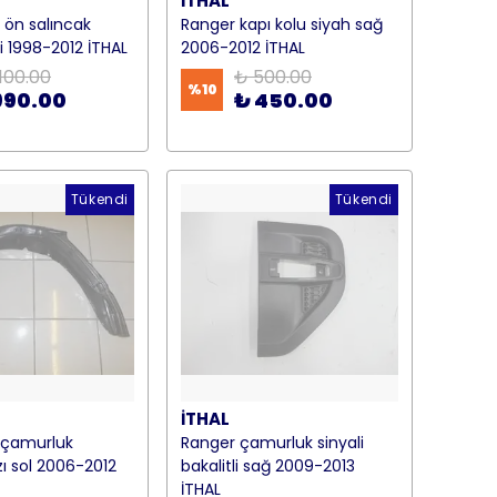
İTHAL
 ön salıncak
Ranger kapı kolu siyah sağ
i 1998-2012 İTHAL
2006-2012 İTHAL
,100.00
₺ 500.00
%
10
990.00
₺ 450.00
Tükendi
Tükendi
İTHAL
 çamurluk
Ranger çamurluk sinyali
 sol 2006-2012
bakalitli sağ 2009-2013
İTHAL