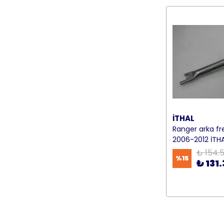
İTHAL
Ranger arka fren
2006-2012 İTH
₺ 154.
%
15
₺ 131.