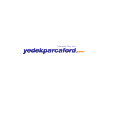
Kategoriler
Hesabım
Anasayfa
Giriş Yap
Focus
Kayıt Ol
Fiesta