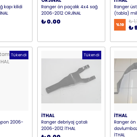
ORJİNAL
İTHAL
 kapı kilidi
Ranger ön paçalık 4x4 sağ
Ranger üst
İNAL
2006-2012 ORJİNAL
(tabla) mil
₺ 0.00
₺ 1
%
10
₺ 
Tükendi
Tükendi
İTHAL
İTHAL
mpon 2006-
Ranger debriyaj çatalı
Ranger ön
2006-2012 İTHAL
davlumbazı
İTHAL
₺ 0.00