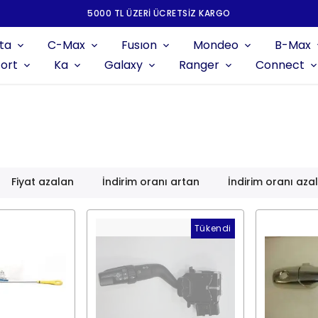
5000 TL ÜZERI ÜCRETSIZ KARGO
ta
C-Max
Fusıon
Mondeo
B-Max
ort
Ka
Galaxy
Ranger
Connect
Fiyat azalan
İndirim oranı artan
İndirim oranı aza
Tükendi