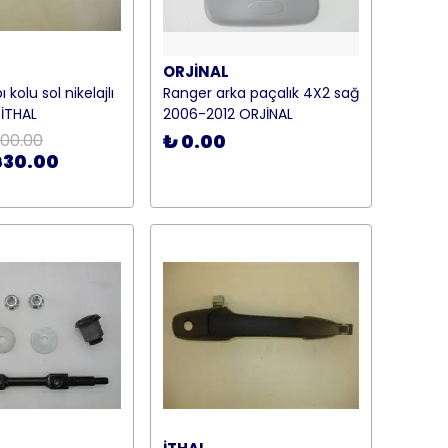
ORJİNAL
 kolu sol nikelajlı
Ranger arka paçalık 4X2 sağ
İTHAL
2006-2012 ORJİNAL
00.00
₺ 0.00
630.00