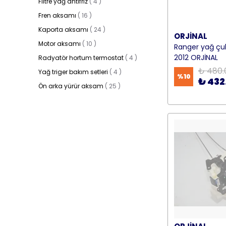
Filtre yağ antifriz
(
4
)
Fren aksamı
(
16
)
Kaporta aksamı
(
24
)
ORJİNAL
Motor aksamı
(
10
)
Ranger yağ ç
2012 ORJİNAL
Radyatör hortum termostat
(
4
)
₺ 480.
Yağ triger bakım setleri
(
4
)
%
10
₺ 432
Ön arka yürür aksam
(
25
)