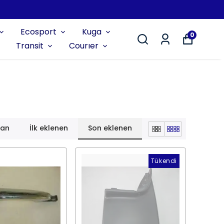
Ecosport
Kuga
0
Transit
Courıer
lan
İlk eklenen
Son eklenen
Tükendi