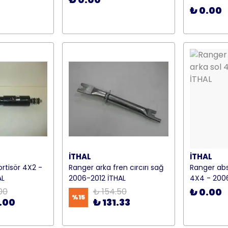
₺ 0.00
İTHAL
İTHAL
rtisör 4X2 -
Ranger arka fren cırcırı sağ
Ranger abs
AL
2006-2012 İTHAL
4X4 - 2006
00
₺ 154.50
₺ 0.00
%
15
.00
₺ 131.33