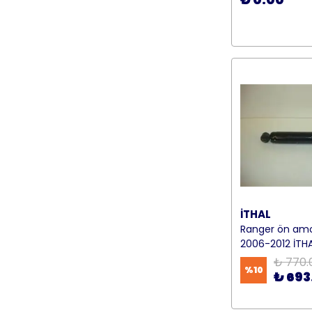
İTHAL
Ranger ön amo
2006-2012 İTH
₺ 770.
%
10
₺ 693