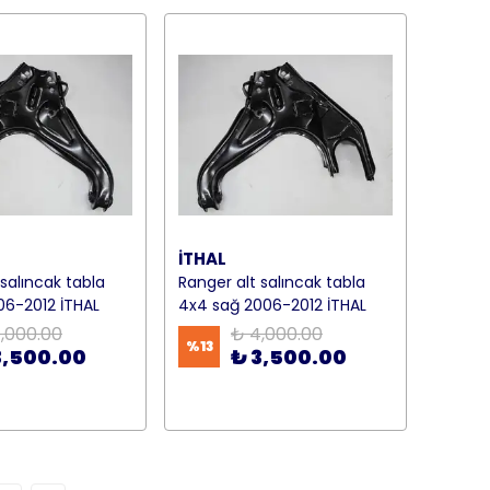
İTHAL
 salıncak tabla
Ranger alt salıncak tabla
06-2012 İTHAL
4x4 sağ 2006-2012 İTHAL
,000.00
₺ 4,000.00
%
13
3,500.00
₺ 3,500.00