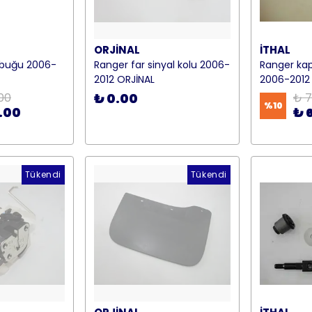
ORJİNAL
İTHAL
ubuğu 2006-
Ranger far sinyal kolu 2006-
Ranger kapı
2012 ORJİNAL
2006-2012 
00
₺ 0.00
₺ 7
%
10
.00
₺ 
Tükendi
Tükendi