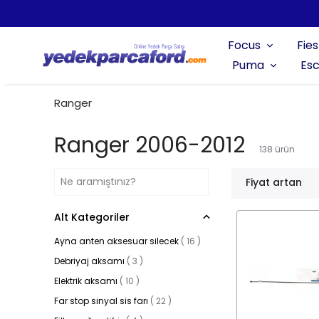
Focus
Fies
Puma
Esc
Ranger
Ranger 2006-2012
138
ürün
Fiyat artan
Alt Kategoriler
Ayna anten aksesuar silecek
(
16
)
Debriyaj aksamı
(
3
)
Elektrik aksamı
(
10
)
Far stop sinyal sis farı
(
22
)