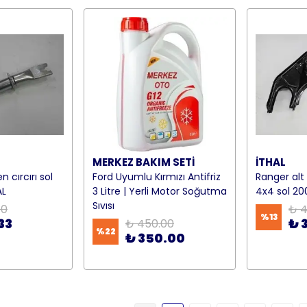
MERKEZ BAKIM SETİ
İTHAL
 cırcırı sol
Ford Uyumlu Kırmızı Antifriz
Ranger alt
AL
3 Litre | Yerli Motor Soğutma
4x4 sol 20
Sıvısı
50
₺ 4
%
13
33
₺ 
₺ 450.00
%
22
₺ 350.00