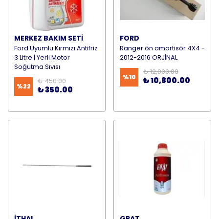
MERKEZ BAKIM SETİ
FORD
Ford Uyumlu Kırmızı Antifriz
Ranger ön amortisör 4X4 -
3 Litre | Yerli Motor
2012-2016 ORJİNAL
Soğutma Sıvısı
₺ 12,000.00
%
10
₺ 10,800.00
₺ 450.00
%
22
₺ 350.00
İTHAL
GRAT