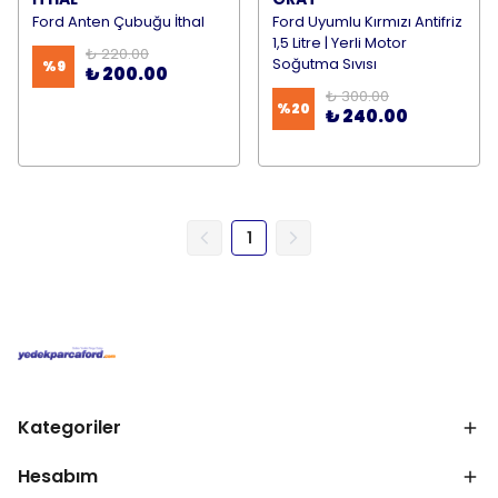
Ford Anten Çubuğu İthal
Ford Uyumlu Kırmızı Antifriz
1,5 Litre | Yerli Motor
₺ 220.00
Soğutma Sıvısı
%
9
₺ 200.00
₺ 300.00
%
20
₺ 240.00
1
Kategoriler
Hesabım