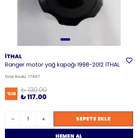
İTHAL
Ranger motor yağ kapağı 1998-2012 İTHAL
Ürün Kodu
:
17407
₺ 130.00
%
10
₺ 117.00
SEPETE EKLE
HEMEN AL