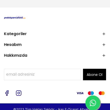
Kategoriler
Hesabım
Hakkımızda
Abone Ol
©2023 Tüm Hakları Saklıdır - ikas E-Ticaret
Altyapısı ile