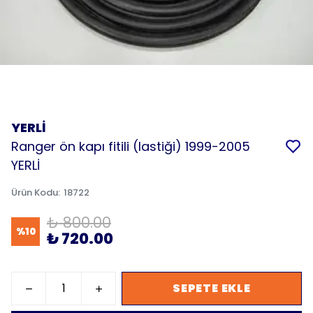
YERLİ
Ranger ön kapı fitili (lastiği) 1999-2005
YERLİ
Ürün Kodu
:
18722
₺ 800.00
%
10
₺ 720.00
SEPETE EKLE