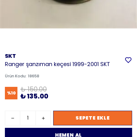
SKT
Ranger şanzıman keçesi 1999-2001 SKT
Ürün Kodu
:
18658
₺ 150.00
%
10
₺ 135.00
SEPETE EKLE
HEMEN AL