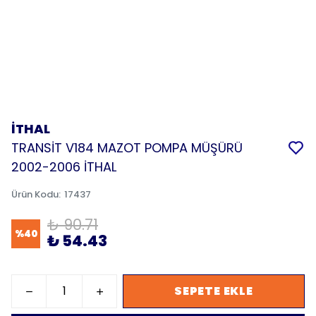
İTHAL
TRANSİT V184 MAZOT POMPA MÜŞÜRÜ
2002-2006 İTHAL
Ürün Kodu
:
17437
₺ 90.71
%
40
₺ 54.43
SEPETE EKLE