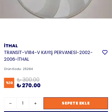
İTHAL
TRANSİT-V184-V KAYIŞ PERVANESİ-2002-
2006-İTHAL
Ürün Kodu
:
25284
₺ 300.00
%
10
₺ 270.00
SEPETE EKLE