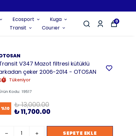
Ecosport
Kuga
0
Transit
Courıer
OTOSAN
Transit V347 Mazot filtresi kütüklü
arkadan çeker 2006-2014 - OTOSAN
Tükeniyor
Ürün Kodu
:
19517
₺ 13,000.00
%
10
₺ 11,700.00
SEPETE EKLE