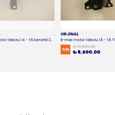
L
ORJİNAL
B-max motor takozu 1.4 - 1.6 benzinli 2012-2016 ORJİNAL
₺ 10,500.00
%
10
₺ 9,500.00