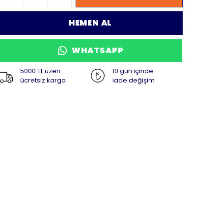
HEMEN AL
WHATSAPP
5000 TL üzeri
10 gün içinde
ücretsiz kargo
iade değişim