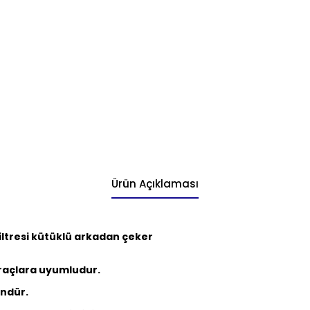
Ürün Açıklaması
iltresi kütüklü arkadan çeker
raçlara uyumludur.
ndür.