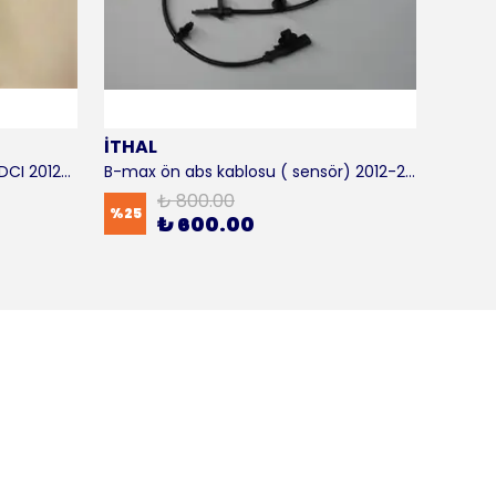
İTHAL
SKF
B-max motor takozu 1.5 - 1.6 TDCI 2012-2016 ORJİNAL
B-max ön abs kablosu ( sensör) 2012-2016 ITHAL
B-max 
₺ 800.00
%
25
%
17
₺ 600.00