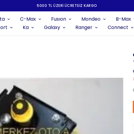
5000 TL ÜZERI ÜCRETSIZ KARGO
ta
C-Max
Fusıon
Mondeo
B-Max
ort
Ka
Galaxy
Ranger
Connect