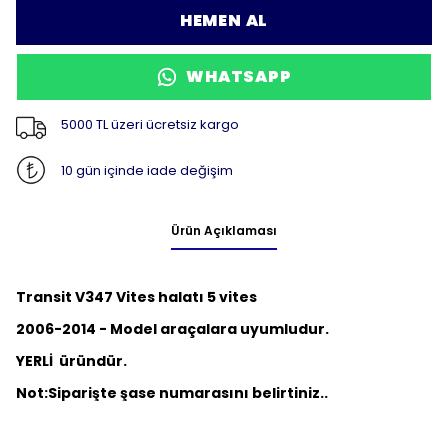
HEMEN AL
WHATSAPP
5000 TL üzeri ücretsiz kargo
10 gün içinde iade değişim
Ürün Açıklaması
Transit V347 Vites halatı 5 vites
2006-2014 - Model araçalara uyumludur.
YERLİ üründür.
Not:
Siparişte şase numarasını belirtiniz..