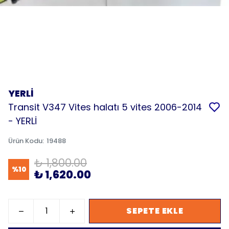
YERLİ
Transit V347 Vites halatı 5 vites 2006-2014
- YERLİ
Ürün Kodu
:
19488
₺ 1,800.00
%
10
₺ 1,620.00
SEPETE EKLE