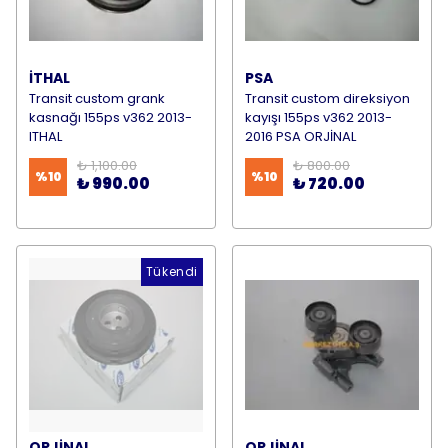
İTHAL
PSA
Transit custom grank
Transit custom direksiyon
kasnağı 155ps v362 2013-
kayışı 155ps v362 2013-
ITHAL
2016 PSA ORJİNAL
₺ 1,100.00
₺ 800.00
%
10
%
10
₺ 990.00
₺ 720.00
Tükendi
ORJİNAL
ORJİNAL