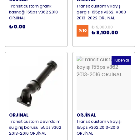
Transit custom grank
Transit custom v kayış
kasnağı 155ps v362 2018-
gergisi 155ps v362-V363 -
ORJİNAL
2013-2022 ORJİNAL
₺ 0.00
₺ 9,000.00
%
10
₺ 8,100.00
Tükendi
ORJİNAL
ORJİNAL
Transit custom devirdaim
Transit custom v kayışı
su giriş borusu 155ps v362
155ps v362 2013-2016
2013-2016 ORJİNAL
ORJİNAL