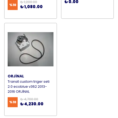
₺ 0.00
₺ 1,200.00
%
10
₺ 1,080.00
ORJİNAL
Transit custom triger seti
2.0 ecoblue v362 2013-
2016 ORJİNAL
₺ 4,700.00
%
10
₺ 4,230.00