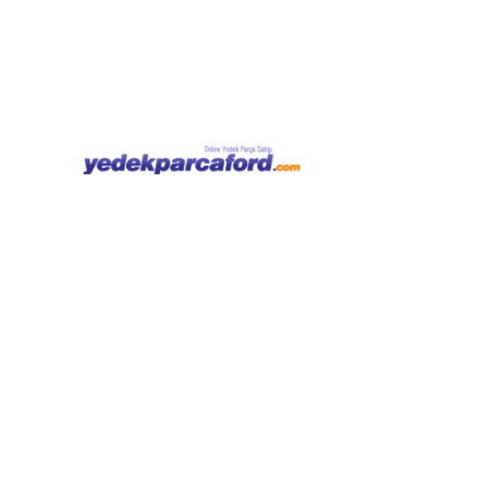
Kategoriler
Hesabım
Anasayfa
Giriş Yap
Focus
Kayıt Ol
Fiesta