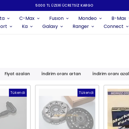
5000 TL ÜZERI ÜCRETSIZ KARGO
ta
C-Max
Fusıon
Mondeo
B-Max
ort
Ka
Galaxy
Ranger
Connect
Fiyat azalan
İndirim oranı artan
İndirim oranı aza
Tükendi
Tükendi