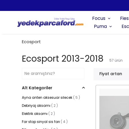
Focus
Fies
Puma
Esc
Ecosport
Ecosport 2013-2018
57
ürün
Fiyat artan
Alt Kategoriler
Ayna anten aksesuar silecek
(
5
)
Debriyaj aksamı
(
2
)
Elektrik aksamı
(
2
)
Far stop sinyal sis farı
(
4
)