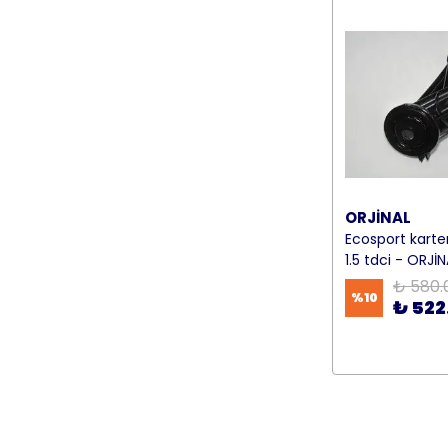
ORJİNAL
Ecosport karte
1.5 tdci - ORJİ
₺ 580.
%
10
₺ 522