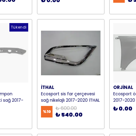
₺ 0.00
Tükendi
İTHAL
ORJİNAL
tampon
Ecosport sis far çerçevesi
Ecosport 
ti sağ 2017-
sağ nikelajlı 2017-2020 İTHAL
2017-2020
₺ 600.00
₺ 0.00
%
10
₺ 540.00