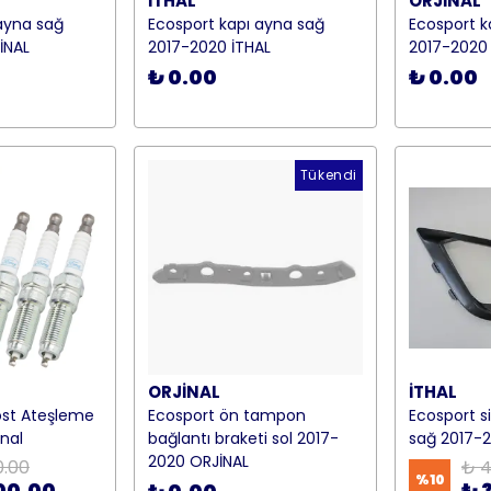
İTHAL
ORJİNAL
ayna sağ
Ecosport kapı ayna sağ
Ecosport k
İNAL
2017-2020 İTHAL
2017-2020
₺ 0.00
₺ 0.00
Tükendi
ORJİNAL
İTHAL
ost Ateşleme
Ecosport ön tampon
Ecosport s
inal
bağlantı braketi sol 2017-
sağ 2017-2
2020 ORJİNAL
0.00
₺ 4
%
10
00.00
₺ 