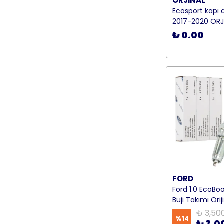
ORJİNAL
Ecosport kapı 
2017-2020 ORJ
₺ 0.00
FORD
Ford 1.0 EcoBo
Buji Takımı Orij
₺ 3,50
%
14
₺ 3,0