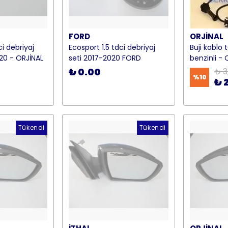
FORD
ORJİNAL
ci debriyaj
Ecosport 1.5 tdci debriyaj
Buji kablo t
020 - ORJİNAL
seti 2017-2020 FORD
benzinli - 
₺ 0.00
₺ 3
%
10
₺ 
Tükendi
Tükendi