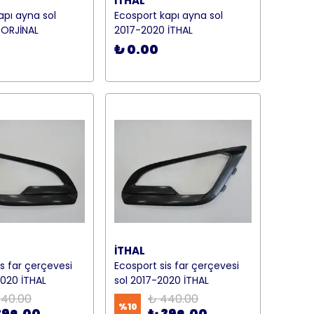
İTHAL
apı ayna sol
Ecosport kapı ayna sol
 ORJİNAL
2017-2020 İTHAL
₺ 0.00
İTHAL
is far çerçevesi
Ecosport sis far çerçevesi
020 İTHAL
sol 2017-2020 İTHAL
40.00
₺ 440.00
%
10
396.00
₺ 396.00