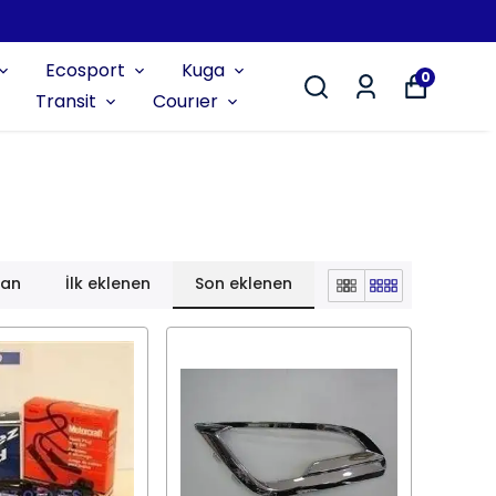
Ecosport
Kuga
0
Transit
Courıer
lan
İlk eklenen
Son eklenen