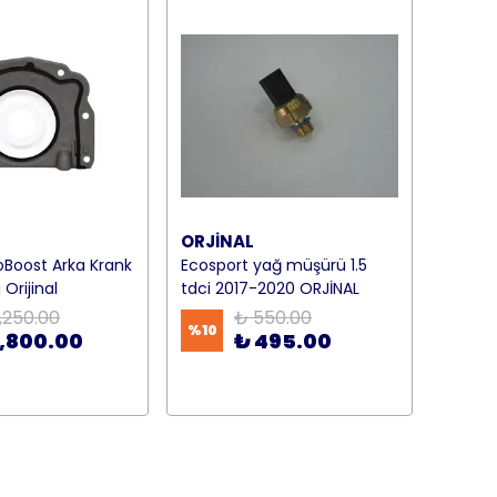
ORJİNAL
coBoost Arka Krank
Ecosport yağ müşürü 1.5
Orijinal
tdci 2017-2020 ORJİNAL
,250.00
₺ 550.00
%
10
1,800.00
₺ 495.00