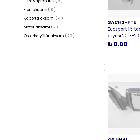
Filtre yağ antifriz
(
6
)
Fren aksamı
(
8
)
Kaporta aksamı
(
4
)
SACHS-FTE
Motor aksamı
(
7
)
Ecosport 1.5 td
bilyası 2017-2
Ön arka yürür aksam
(
20
)
₺ 0.00