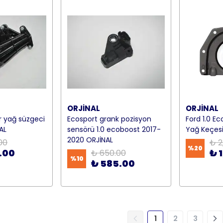
ORJİNAL
ORJİNAL
r yağ süzgeci
Ecosport grank pozisyon
Ford 1.0 E
NAL
sensörü 1.0 ecoboost 2017-
Yağ Keçesi 
2020 ORJİNAL
00
₺ 2
%
20
.00
₺ 
₺ 650.00
%
10
₺ 585.00
1
2
3