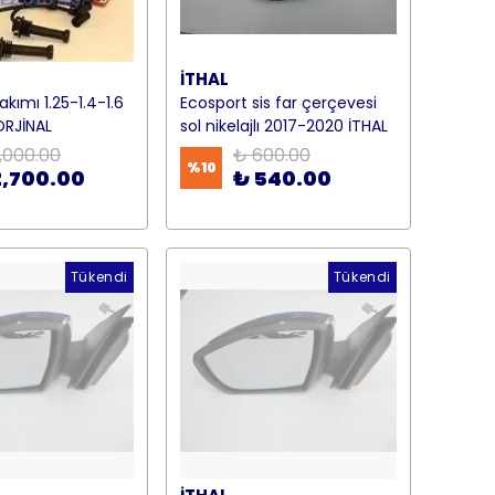
İTHAL
akımı 1.25-1.4-1.6
Ecosport sis far çerçevesi
ORJİNAL
sol nikelajlı 2017-2020 İTHAL
,000.00
₺ 600.00
%
10
2,700.00
₺ 540.00
Tükendi
Tükendi