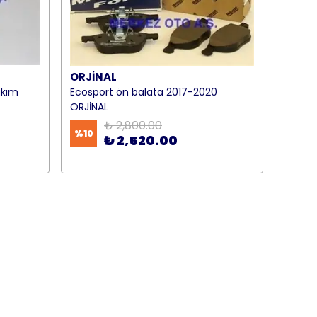
ORJİNAL
akım
Ecosport ön balata 2017-2020
ORJİNAL
₺ 2,800.00
%
10
₺ 2,520.00