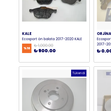
KALE
ORJİNA
Ecosport ön balata 2017-2020 KALE
Ecospor
2017-20
₺ 1,000.00
%
10
₺ 900.00
₺ 0.0
Tükendi