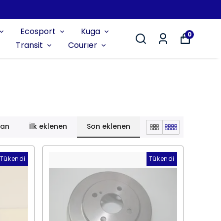
Ecosport
Kuga
0
Transit
Courıer
lan
İlk eklenen
Son eklenen
Tükendi
Tükendi