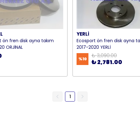
L
YERLİ
t ön fren disk ayna takım
Ecosport ön fren disk ayna t
20 ORJİNAL
2017-2020 YERLİ
0
₺ 3,090.00
%
10
₺ 2,781.00
1