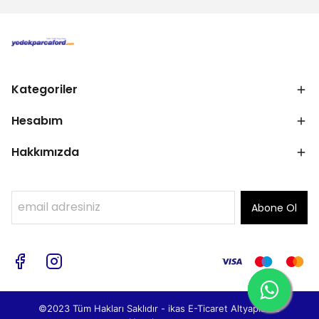
Kategoriler
Hesabım
Hakkımızda
Abone Ol
©2023 Tüm Hakları Saklıdır - ikas E-Ticaret
Altyapısı ile