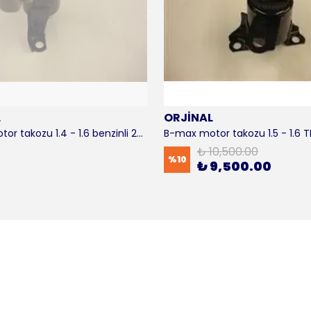
L
ORJİNAL
B-max motor takozu 1.4 - 1.6 benzinli 2012-2016 ORJİNAL
₺ 10,500.00
%
10
₺ 9,500.00