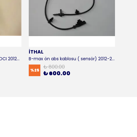
İTHAL
SKF
B-max motor takozu 1.5 - 1.6 TDCI 2012-2016 ORJİNAL
B-max ön abs kablosu ( sensör) 2012-2016 ITHAL
B-max 
₺ 800.00
%
25
%
17
₺ 600.00