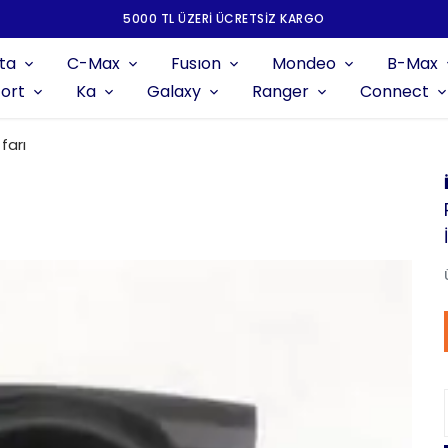
5000 TL ÜZERI ÜCRETSIZ KARGO
ta
C-Max
Fusıon
Mondeo
B-Max
ort
Ka
Galaxy
Ranger
Connect
farı