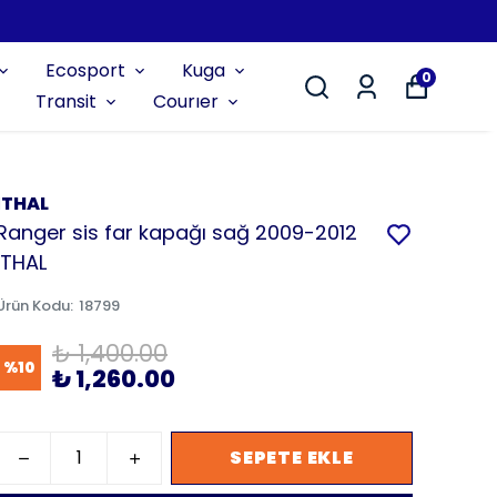
Ecosport
Kuga
0
Transit
Courıer
İTHAL
Ranger sis far kapağı sağ 2009-2012
İTHAL
Ürün Kodu
:
18799
₺ 1,400.00
%
10
₺ 1,260.00
SEPETE EKLE