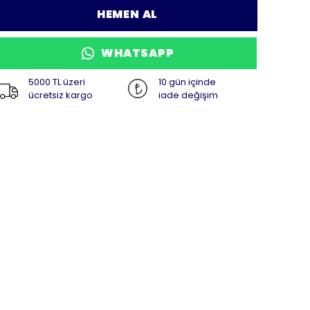
HEMEN AL
WHATSAPP
5000 TL üzeri
10 gün içinde
ücretsiz kargo
iade değişim