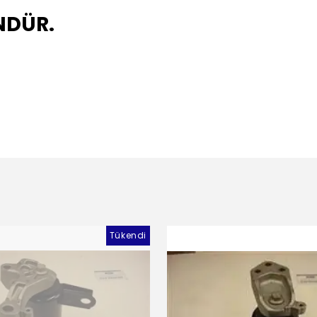
NDÜR.
Tükendi