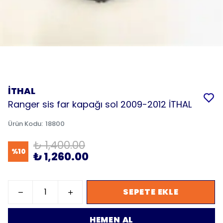
İTHAL
Ranger sis far kapağı sol 2009-2012 İTHAL
Ürün Kodu
:
18800
₺ 1,400.00
%
10
₺ 1,260.00
SEPETE EKLE
HEMEN AL